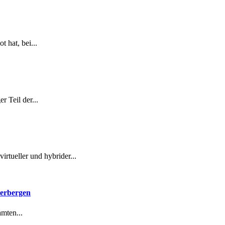
 hat, bei...
 Teil der...
rtueller und hybrider...
herbergen
mten...