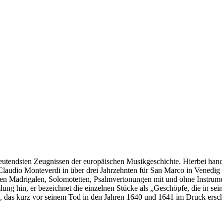
eutendsten Zeugnissen der europäischen Musikgeschichte. Hierbei hand
audio Monteverdi in über drei Jahrzehnten für San Marco in Venedig k
hen Madrigalen, Solomotetten, Psalmvertonungen mit und ohne Instrum
mlung hin, er bezeichnet die einzelnen Stücke als „Geschöpfe, die in se
, das kurz vor seinem Tod in den Jahren 1640 und 1641 im Druck ersc