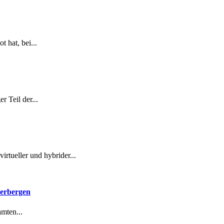
 hat, bei...
 Teil der...
rtueller und hybrider...
herbergen
mten...