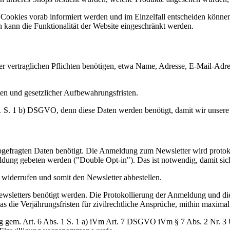
n Cookies vorab informiert werden und im Einzelfall entscheiden könne
 kann die Funktionalität der Website eingeschränkt werden.
er vertraglichen Pflichten benötigen, etwa Name, Adresse, E-Mail-Adr
en und gesetzlicher Aufbewahrungsfristen.
. 1 S. 1 b) DSGVO, denn diese Daten werden benötigt, damit wir unsere 
efragten Daten benötigt. Die Anmeldung zum Newsletter wird protoko
ldung gebeten werden ("Double Opt-in"). Das ist notwendig, damit sich
widerrufen und somit den Newsletter abbestellen.
ewsletters benötigt werden. Die Protokollierung der Anmeldung und di
s die Verjährungsfristen für zivilrechtliche Ansprüche, mithin maximal 
ung gem. Art. 6 Abs. 1 S. 1 a) iVm Art. 7 DSGVO iVm § 7 Abs. 2 Nr. 3