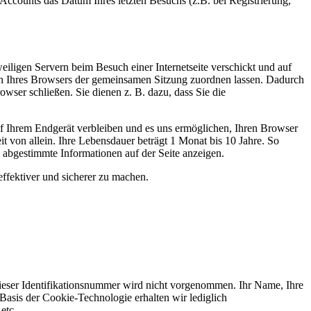
Accounts das Datum Ihres letzten Besuchs (z.B. bei Registrierung,
iligen Servern beim Besuch einer Internetseite verschickt und auf
agen Ihres Browsers der gemeinsamen Sitzung zuordnen lassen. Dadurch
ser schließen. Sie dienen z. B. dazu, dass Sie die
uf Ihrem Endgerät verbleiben und es uns ermöglichen, Ihren Browser
 von allein. Ihre Lebensdauer beträgt 1 Monat bis 10 Jahre. So
n abgestimmte Informationen auf der Seite anzeigen.
effektiver und sicherer zu machen.
eser Identifikationsnummer wird nicht vorgenommen. Ihr Name, Ihre
asis der Cookie-Technologie erhalten wir lediglich
etc.