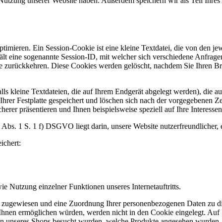
utzung unserer Website haben. Außerdem speichern wir als Teil Ihres 
mieren. Ein Session-Cookie ist eine kleine Textdatei, die von den jewe
nthält eine sogenannte Session-ID, mit welcher sich verschiedene Anfr
 zurückkehren. Diese Cookies werden gelöscht, nachdem Sie Ihren Brow
s kleine Textdateien, die auf Ihrem Endgerät abgelegt werden), die a
er Festplatte gespeichert und löschen sich nach der vorgegebenen Zeit
herer präsentieren und Ihnen beispielsweise speziell auf Ihre Interesse
Abs. 1 S. 1 f) DSGVO liegt darin, unsere Website nutzerfreundlicher, 
ichert:
e Nutzung einzelner Funktionen unseres Internetauftritts.
r zugewiesen und eine Zuordnung Ihrer personenbezogenen Daten zu di
Ihnen ermöglichen würden, werden nicht in den Cookie eingelegt. Auf B
ten unseres Shops besucht wurden, welche Produkte angesehen wurden, 