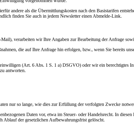
er Einwilligung vorgenommen wurde.
für andere als die Übermittlungskosten nach den Basistarifen entstehe
tändlich finden Sie auch in jedem Newsletter einen Abmelde-Link.
-Mail), verarbeiten wir Ihre Angaben zur Bearbeitung der Anfrage sowie
nahmen, die auf Ihre Anfrage hin erfolgen, bzw., wenn Sie bereits uns
nwilligen (Art. 6 Abs. 1 S. 1 a) DSGVO) oder wir ein berechtigtes Inte
 zu antworten.
ten nur so lange, wie dies zur Erfüllung der verfolgten Zwecke notwen
enbezogenen Daten vor, etwa im Steuer- oder Handelsrecht. In diesen F
ch Ablauf der gesetzlichen Aufbewahrungsfrist gelöscht.