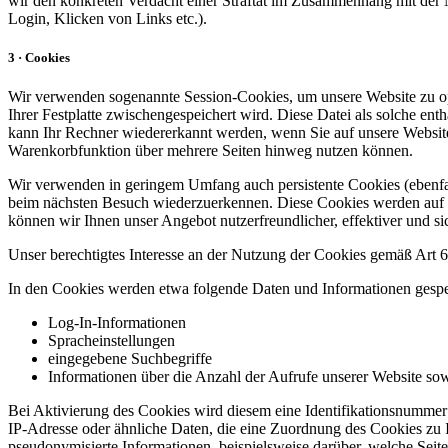
wir den konkreten Verdacht einer Straftat im Zusammenhang mit der N
Login, Klicken von Links etc.).
3 · Cookies
Wir verwenden sogenannte Session-Cookies, um unsere Website zu opti
Ihrer Festplatte zwischengespeichert wird. Diese Datei als solche e
kann Ihr Rechner wiedererkannt werden, wenn Sie auf unsere Website
Warenkorbfunktion über mehrere Seiten hinweg nutzen können.
Wir verwenden in geringem Umfang auch persistente Cookies (ebenfall
beim nächsten Besuch wiederzuerkennen. Diese Cookies werden auf Ihr
können wir Ihnen unser Angebot nutzerfreundlicher, effektiver und sic
Unser berechtigtes Interesse an der Nutzung der Cookies gemäß Art 6 
In den Cookies werden etwa folgende Daten und Informationen gespe
Log-In-Informationen
Spracheinstellungen
eingegebene Suchbegriffe
Informationen über die Anzahl der Aufrufe unserer Website sowi
Bei Aktivierung des Cookies wird diesem eine Identifikationsnumme
IP-Adresse oder ähnliche Daten, die eine Zuordnung des Cookies zu 
pseudonymisierte Informationen, beispielsweise darüber, welche Sei