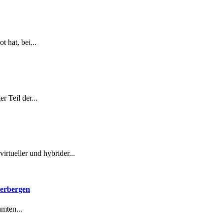
 hat, bei...
 Teil der...
rtueller und hybrider...
herbergen
mten...