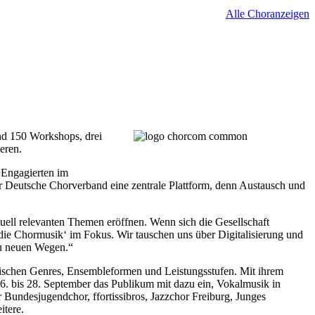
Alle Choranzeigen
nd 150 Workshops, drei
eren.
 Engagierten im
 der Deutsche Chorverband eine zentrale Plattform, denn Austausch und
ell relevanten Themen eröffnen. Wenn sich die Gesellschaft
die Chormusik‘ im Fokus. Wir tauschen uns über Digitalisierung und
zu neuen Wegen.“
alischen Genres, Ensembleformen und Leistungsstufen. Mit ihrem
 26. bis 28. September das Publikum mit dazu ein, Vokalmusik in
 Bundesjugendchor, ffortissibros, Jazzchor Freiburg, Junges
tere.