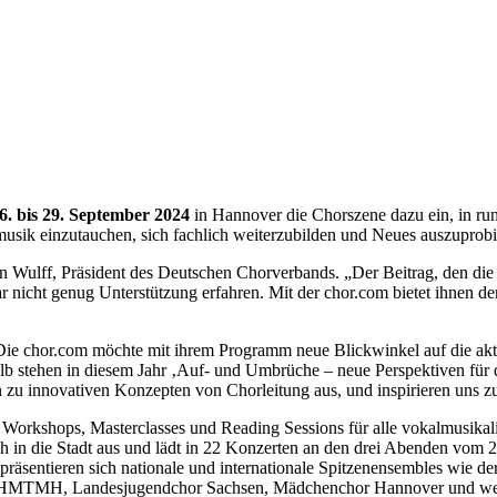
6. bis 29. September 2024
in Hannover die Chorszene dazu ein, in ru
usik einzutauchen, sich fachlich weiterzubilden und Neues auszuprobi
ian Wulff, Präsident des Deutschen Chorverbands. „Der Beitrag, den die
 gar nicht genug Unterstützung erfahren. Mit der chor.com bietet ihnen
Die chor.com möchte mit ihrem Programm neue Blickwinkel auf die aktu
lb stehen in diesem Jahr ‚Auf- und Umbrüche – neue Perspektiven für 
 zu innovativen Konzepten von Chorleitung aus, und inspirieren uns 
gen Workshops, Masterclasses und Reading Sessions für alle vokalmusik
ich in die Stadt aus und lädt in 22 Konzerten an den drei Abenden vom
äsentieren sich nationale und internationale Spitzen­ensembles wie der
r HMTMH, Landesjugendchor Sachsen, Mädchenchor Hannover und wei