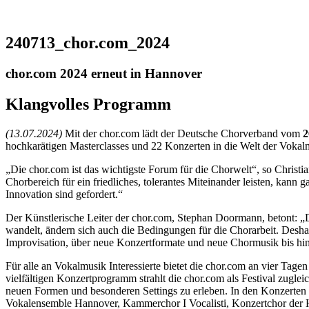
240713_chor.com_2024
chor.com 2024 erneut in Hannover
Klangvolles Programm
(13.07.2024)
Mit der chor.com lädt der Deutsche Chorverband vom
2
hochkarätigen Masterclasses und 22 Konzerten in die Welt der Vokalm
„Die chor.com ist das wichtigste Forum für die Chorwelt“, so Christ
Chorbereich für ein friedliches, tolerantes Miteinander leisten, kann
Innovation sind gefordert.“
Der Künstlerische Leiter der chor.com, Stephan Doormann, betont: „
wandelt, ändern sich auch die Bedingungen für die Chorarbeit. Desha
Improvisation, über neue Konzertformate und neue Chormusik bis hin
Für alle an Vokalmusik Interessierte bietet die chor.com an vier Ta
vielfältigen Konzertprogramm strahlt die chor.com als Festival zugle
neuen Formen und besonderen Settings zu erleben. In den Konzerten pr
Vokalensemble Hannover, Kammerchor I Vocalisti, Konzertchor de