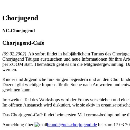
Chorjugend
NC-Chorjugend
Chorjugend-Café
(09.02.2002)
Ab sofort findet in halbjährlichem Turnus das Chorjugen
Chorjugend Tätigen austauschen und neue Informationen für ihre Arbe
per ZOOM statt. Thematisch geht es um die Mitgliedergewinnung. D
werden.
Kinder und Jugendliche fürs Singen begeistern und an den Chor binde
Dozent gibt wichtige Impulse für die Suche nach Antworten und entw
gewinnen kann.
Im zweiten Teil des Workshops wird der Fokus verschieben und eine w
Im offenen Austausch wird diskutiert, wie sie aktiv in organisatoris
Das Chorjugend-Café findet beim ersten Mal corona-bedingt online übe
Anmeldung über
brandt@nds-chorjugend.de
bis zum 17.03.20