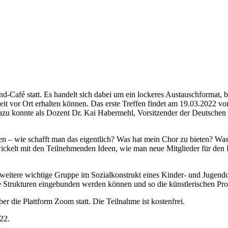
d-Café statt. Es handelt sich dabei um ein lockeres Austauschformat, b
it vor Ort erhalten können. Das erste Treffen findet am 19.03.2022 vo
azu konnte als Dozent Dr. Kai Habermehl, Vorsitzender der Deutsche
n – wie schafft man das eigentlich? Was hat mein Chor zu bieten? Was
ickelt mit den Teilnehmenden Ideen, wie man neue Mitglieder für den
eitere wichtige Gruppe im Sozialkonstrukt eines Kinder- und Jugendcho
che Strukturen eingebunden werden können und so die künstlerischen Pro
r die Plattform Zoom statt. Die Teilnahme ist kostenfrei.
22.