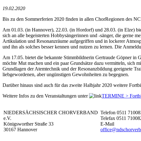
19.02.2020
Bis zu den Sommerferien 2020 finden in allen ChorRegionen des NC
Am 01.03. (in Hannover), 22.03. (in Hordorf) und 28.03. (in Elze) 
sich an alle begeisterten Hobbysängerinnen und -sänger, die gerne
Artikulation und Resonanzräume aufgegriffen und in lockerer Atmosph
und ihn als solches besser kennen und nutzen zu lernen. Die Anme
Am 17.05. bietet die bekannte Stimmbildnerin Gertraude Göpner in 
möchte Mut machen und ein paar Grundsätze dazu vermitteln, sich m
Grundlagen der Atemtechnik und der Resonanzbildung geeignete Tr
liebgewordenen, aber ungünstigen Gewohnheiten zu begegnen.
Darüber hinaus sind auch für das zweite Halbjahr 2020 weitere Fortbi
Weitere Infos zu den Veranstaltungen unter
TERMINE > Fortbi
NIEDERSÄCHSISCHER CHORVERBAND
Telefon 0511 71008
e.V.
Telefax 0511 71008
Königsworther Straße 33
E-Mail
30167 Hannover
office@ndschorverb