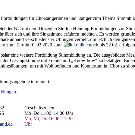
 Fortbildungen für Chorsängerinnen und -sänger zum Thema Stimmbildu
bietet der NC mit dem Dozenten Steffen Henning Fortbildungen zur Sti
 mehr über sich und ihre Singstimme erfahren möchten. Es werden grun
äre anhand verschiedenster Übungen vertieft, um letztlich den ganzen
ldung zum Termin 01.03.2020 kann
online
noch bis 22.02. erfolgen
Goslar eine weitere Fortbildung Stimmbildung an. Die ausgebildete M
it der Gesangsstimme mit Freude und „Know-how“ zu betätigen. Einen 
ainingsübungen, um mit Wohlbefinden und Könnertum im Chor zu sing
ldungsangebote terminiert.
ldungen
.
32
Geschäftszeiten
26
Mo–Do 11:00–14:00 Uhr
Mo, Mi, Do 16:00–17:30
and.de
Uhr