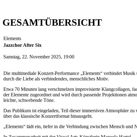
GESAMTÜBERSICHT
Elements
Jazzchor After Six
Samstag, 22. November 2025, 19:00
Die multimediale Konzert-Performance „Elements“ verbindet Musik un
durch die Liebe als verbindendes, menschliches Motiv.
Etwa 70 Minuten lang verschmelzen improvisierte Klangcollagen, fac
der Elemente zugeordnet und wird durch passende Projektionen atmosp
leichte, schwebende Töne.
Das Publikum ist eingeladen, Teil dieser immersiven Atmosphäre zu 
über das klassische Konzertformat hinausgeht.
„Elements“ lädt ein, tiefer in die Verbindung zwischen Mensch und Na
In Zusammenarbeit mit der Visual Arts-Künstlerin Manuela Hartel.