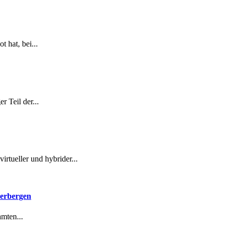
 hat, bei...
 Teil der...
rtueller und hybrider...
herbergen
mten...